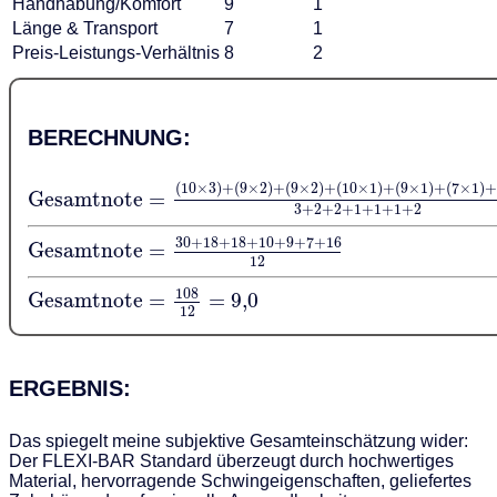
Handhabung/Komfort
9
1
Länge & Transport
7
1
Preis-Leistungs-Verhältnis
8
2
BERECHNUNG:
(
10
×
3
)
+
(
9
×
2
)
+
(
9
×
2
)
+
(
10
×
1
)
+
(
9
×
1
)
+
(
7
×
1
)
Gesamtnote
=
3
+
2
+
2
+
1
+
1
+
1
+
2
30
+
18
+
18
+
10
+
9
+
7
+
16
Gesamtnote
=
12
108
Gesamtnote
=
=
9
,
0
12
ERGEBNIS:
Das spiegelt meine subjektive Gesamteinschätzung wider:
Der FLEXI-BAR Standard überzeugt durch hochwertiges
Material, hervorragende Schwingeigenschaften, geliefertes