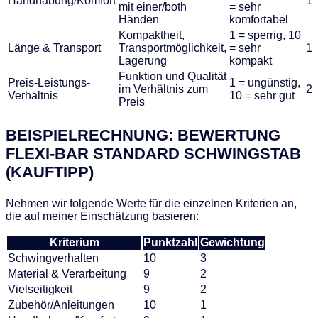
Handhabung/Komfort
1
mit einer/both
= sehr
Händen
komfortabel
Kompaktheit,
1 = sperrig, 10
Länge & Transport
Transportmöglichkeit,
= sehr
1
Lagerung
kompakt
Funktion und Qualität
Preis-Leistungs-
1 = ungünstig,
im Verhältnis zum
2
Verhältnis
10 = sehr gut
Preis
BEISPIELRECHNUNG: BEWERTUNG
FLEXI-BAR STANDARD SCHWINGSTAB
(KAUFTIPP)
Nehmen wir folgende Werte für die einzelnen Kriterien an,
die auf meiner Einschätzung basieren:
Kriterium
Punktzahl
Gewichtung
Schwingverhalten
10
3
Material & Verarbeitung
9
2
Vielseitigkeit
9
2
Zubehör/Anleitungen
10
1