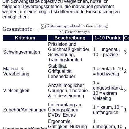
Um Schwingstäbe objektiv zu vergleichen, nutze ich
folgende Bewertungskriterien, die individuell gewichtet
werden, um eine möglichst differenzierte Einschätzung zu
ermöglichen:
∑
(
Kriteriumspunktzahl
×
Gewichtung
)
Gesamtnote
=
∑
Gewichtungen
Kriterium
Beschreibung
1–10 Punkte
G
Präzision und
Gleichmäßigkeit der
1 = ungenau,
Schwingverhalten
3
Schwingung,
10 = präzise
Trainingskomfort
Stabilität,
Material &
1 = einfach, 10
Griffqualität,
2
Verarbeitung
= hochwertig
Lebensdauer
1 =
Anzahl möglicher
eingeschränkt,
Vielseitigkeit
Übungen, Therapie-
2
10 = extrem
& Fitnesseignung
vielseitig
Lieferumfang an
1 = kaum, 10 =
Zubehör/Anleitungen
Übungsplänen,
1
umfangreich
DVDs, Extras
Ergonomie,
1 =
Griffigkeit, Nutzung
unbequem, 10