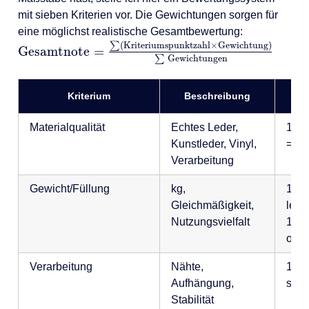
mit sieben Kriterien vor. Die Gewichtungen sorgen für
eine möglichst realistische Gesamtbewertung:
∑
(
Kriteriumspunktzahl
×
Gewichtung
)
Gesamtnote
=
∑
Gewichtungen
Kriterium
Beschreibung
Materialqualität
Echtes Leder,
1 = 
Kunstleder, Vinyl,
= P
Verarbeitung
Gewicht/Füllung
kg,
1 = 
Gleichmäßigkeit,
leic
Nutzungsvielfalt
10 =
opti
Verarbeitung
Nähte,
1 = 
Aufhängung,
sehr
Stabilität