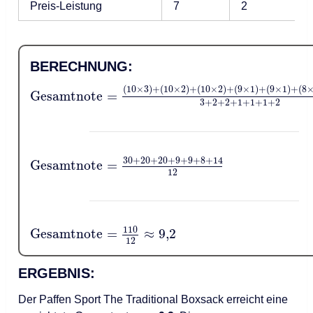
Preis-Leistung
7
2
BERECHNUNG:
(
10
×
3
)
+
(
10
×
2
)
+
(
10
×
2
)
+
(
9
×
1
)
+
(
9
×
1
)
+
(
8
Gesamtnote
=
3
+
2
+
2
+
1
+
1
+
1
+
2
30
+
20
+
20
+
9
+
9
+
8
+
14
Gesamtnote
=
12
110
Gesamtnote
=
≈
9
,
2
12
ERGEBNIS:
Der Paffen Sport The Traditional Boxsack erreicht eine