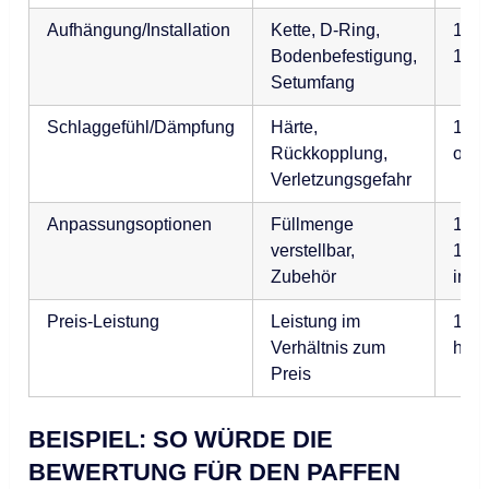
Aufhängung/Installation
Kette, D-Ring,
1 = 
Bodenbefestigung,
10 =
Setumfang
Schlaggefühl/Dämpfung
Härte,
1 = 
Rückkopplung,
opti
Verletzungsgefahr
Anpassungsoptionen
Füllmenge
1 = 
verstellbar,
10 =
Zubehör
indi
Preis-Leistung
Leistung im
1 = 
Verhältnis zum
her
Preis
BEISPIEL: SO WÜRDE DIE
BEWERTUNG FÜR DEN PAFFEN