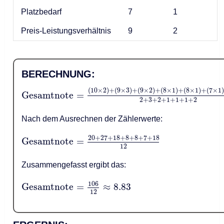
Platzbedarf
7
1
Preis-Leistungsverhältnis
9
2
BERECHNUNG:
(
10
×
2
)
+
(
9
×
3
)
+
(
9
×
2
)
+
(
8
×
1
)
+
(
8
×
1
)
+
(
7
×
1
Gesamtnote
=
2
+
3
+
2
+
1
+
1
+
1
+
2
Nach dem Ausrechnen der Zählerwerte:
20
+
27
+
18
+
8
+
8
+
7
+
18
Gesamtnote
=
12
Zusammengefasst ergibt das:
106
Gesamtnote
=
≈
8.83
12